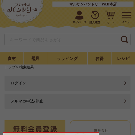
マルサンパントリーWEB本店
マイページ
購入履歴
カート
食材
器具
ラッピング
お得
レシピ
トップ
> 検索結果
ログイン
メルマガ申込/停止