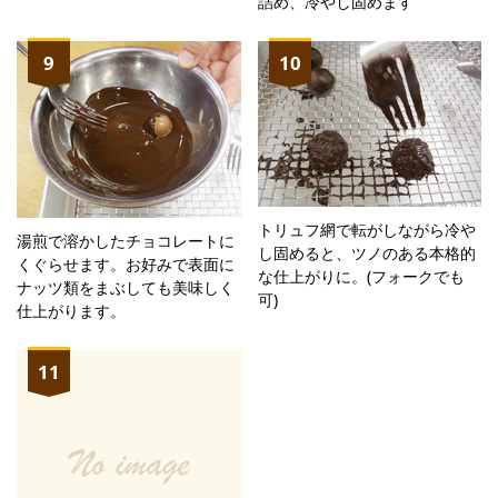
詰め、冷やし固めます
9
10
トリュフ網で転がしながら冷や
湯煎で溶かしたチョコレートに
し固めると、ツノのある本格的
くぐらせます。お好みで表面に
な仕上がりに。(フォークでも
ナッツ類をまぶしても美味しく
可)
仕上がります。
11