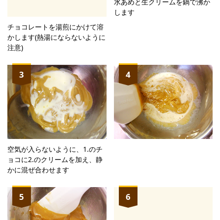
水あめと生クリームを鍋で沸か
します
チョコレートを湯煎にかけて溶
かします(熱湯にならないように
注意)
3
4
空気が入らないように、1.のチ
ョコに2.のクリームを加え、静
かに混ぜ合わせます
5
6