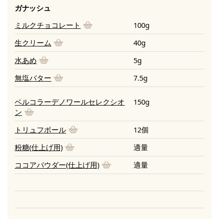
ガナッシュ
ミルクチョコレート
100g
生クリーム
40g
水あめ
5g
無塩バター
7.5g
ベルコラーデノワールセレクシオ
150g
ン
トリュフボール
12個
粉糖(仕上げ用)
適量
ココアパウダー(仕上げ用)
適量