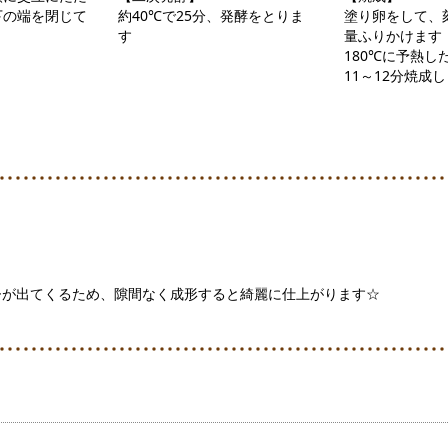
下の端を閉じて
約40℃で25分、発酵をとりま
塗り卵をして、
す
量ふりかけます
180℃に予熱し
11～12分焼成
ひが出てくるため、隙間なく成形すると綺麗に仕上がります☆