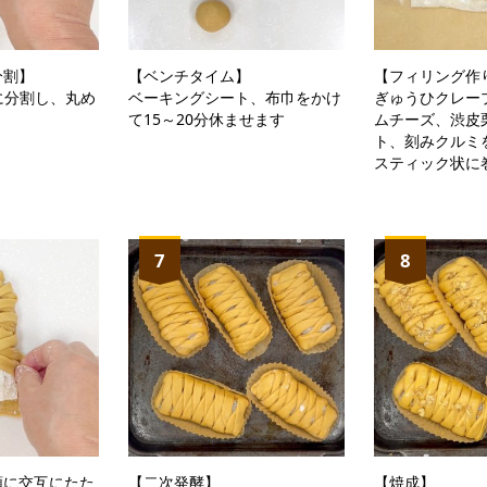
分割】
【ベンチタイム】
【フィリング作
g)に分割し、丸め
ベーキングシート、布巾をかけ
ぎゅうひクレー
て15～20分休ませます
ムチーズ、渋皮
ト、刻みクルミ
スティック状に
7
8
順に交互にたた
【二次発酵】
【焼成】