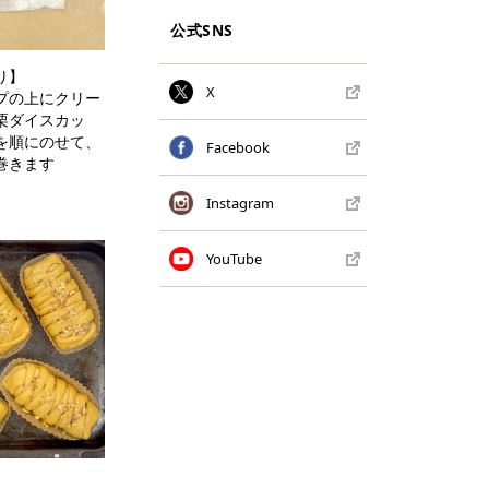
公式SNS
り】
X
プの上にクリー
栗ダイスカッ
を順にのせて、
Facebook
巻きます
Instagram
YouTube