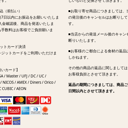
です。
しいものと交換させて頂きます。
振込（前払い）
■お取り寄せ商品につきましては、
後7日以内にお振込をお願いいたしま
の発注後のキャンセルはお断りして
ご入金確認後、商品を発送いたしま
す。
込手数料はお客様でご負担願いま
■当店からの発送メール後のキャン
断りいたします。
ジットカード決済
■お客様のご都合による食材の返品
レジットカードをご利用いただけま
しかねます。
その他の商品の返品に関しましては
扱いカード】
お客様負担とさせて頂きます。
SA / Master / UFJ / DC / UC /
/ NICOS / AMEX / Diners / Orico /
返品の期間につきましては、商品ご
C CUBIC / AEON
日間以内とさせて頂きます。