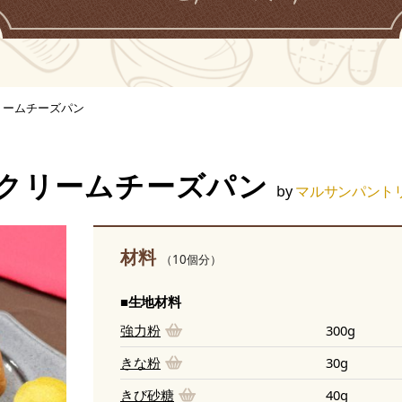
リームチーズパン
クリームチーズパン
by
マルサンパント
材料
（10個分）
■生地材料
強力粉
300g
きな粉
30g
きび砂糖
40g