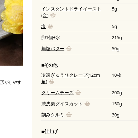
インスタントドライイースト
5g
(金)
塩
5g
卵1個+水
215g
無塩バター
50g
■その他
冷凍ぎゅうひクレープ(12cm
10枚
角)
形がしやす
クリームチーズ
200g
渋皮栗ダイスカット
150g
刻みクルミ
30g
■仕上げ