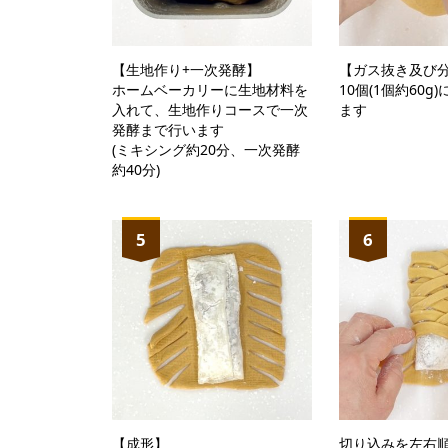
【生地作り+一次発酵】
【ガス抜き及び
ホームベーカリーに生地材料を
10個(1個約60
入れて、生地作りコースで一次
ます
発酵まで行います
(ミキシング約20分、一次発酵
約40分)
5
6
【成形】
切り込みを左右