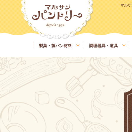
マルサ
製菓・製パン材料
調理器具・道具
粉類
基本の道具
ラッピング、包材
マルサンパントリーオリジナル食材
季節商品
送料無料商品
実店舗情報
レシピ
糖類
製菓・製パン用の焼き型、器具
業務用サイズ
バター、油脂、乳製品、卵
マルサンパン
イースト、酵母、発酵
洋酒
凝固剤
瀬戸内ご当地商品
マルサンパントリーオリジナル