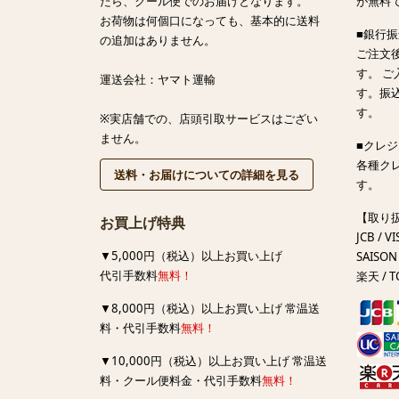
たら、クール便でのお届けとなります。
が無料
お荷物は何個口になっても、基本的に送料
■銀行
の追加はありません。
ご注文
す。 
運送会社：ヤマト運輸
す。振
す。
※実店舗での、店頭引取サービスはござい
ません。
■クレ
各種ク
送料・お届けについての詳細を見る
す。
【取り
お買上げ特典
JCB / VI
▼5,000円（税込）以上お買い上げ
SAISON 
代引手数料
無料！
楽天 / T
▼8,000円（税込）以上お買い上げ 常温送
料・代引手数料
無料！
▼10,000円（税込）以上お買い上げ 常温送
料・クール便料金・代引手数料
無料！