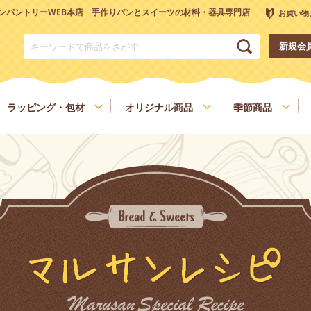
ンパントリーWEB本店 手作りパンとスイーツの材料・器具専門店
お買い物
新規会
ラッピング・包材
オリジナル商品
季節商品
トリーオリジナル調理器具
チョコレート
ナッツ
雑穀、ごま
フルーツ
和菓子材料
色素、香料、添加物
スパイス、調味料
食材
健康を考える方へ