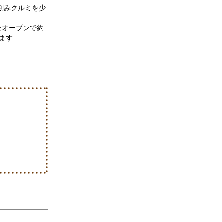
刻みクルミを少
たオーブンで約
します