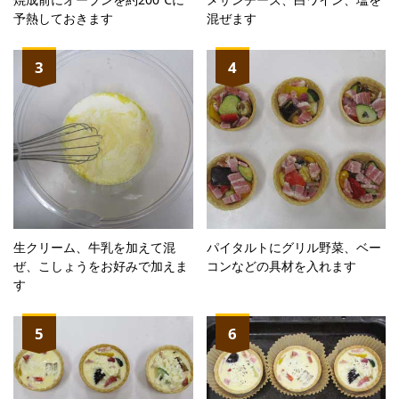
予熱しておきます
混ぜます
3
4
生クリーム、牛乳を加えて混
パイタルトにグリル野菜、ベー
ぜ、こしょうをお好みで加えま
コンなどの具材を入れます
す
5
6