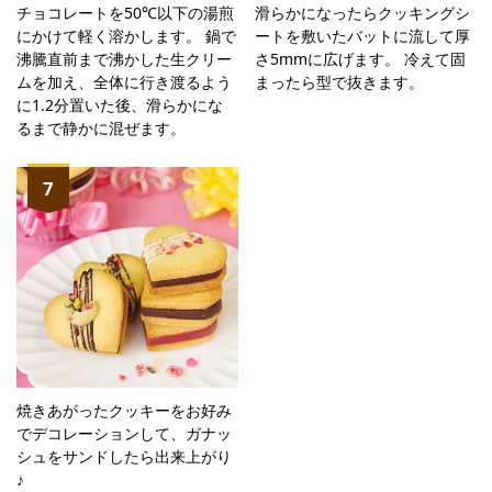
チョコレートを50℃以下の湯煎
滑らかになったらクッキングシ
にかけて軽く溶かします。 鍋で
ートを敷いたバットに流して厚
沸騰直前まで沸かした生クリー
さ5mmに広げます。 冷えて固
ムを加え、全体に行き渡るよう
まったら型で抜きます。
に1.2分置いた後、滑らかにな
るまで静かに混ぜます。
7
焼きあがったクッキーをお好み
でデコレーションして、ガナッ
シュをサンドしたら出来上がり
♪