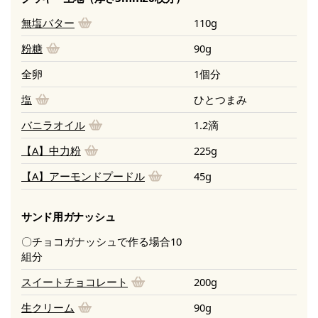
無塩バター
110g
粉糖
90g
全卵
1個分
塩
ひとつまみ
バニラオイル
1.2滴
【A】中力粉
225g
【A】アーモンドプードル
45g
サンド用ガナッシュ
〇チョコガナッシュで作る場合10
組分
スイートチョコレート
200g
生クリーム
90g