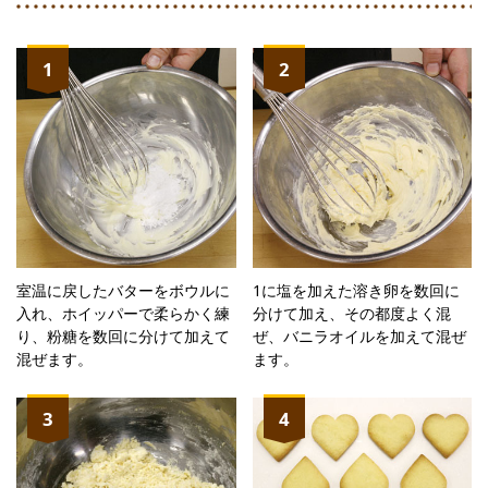
1
2
室温に戻したバターをボウルに
1に塩を加えた溶き卵を数回に
入れ、ホイッパーで柔らかく練
分けて加え、その都度よく混
り、粉糖を数回に分けて加えて
ぜ、バニラオイルを加えて混ぜ
混ぜます。
ます。
3
4