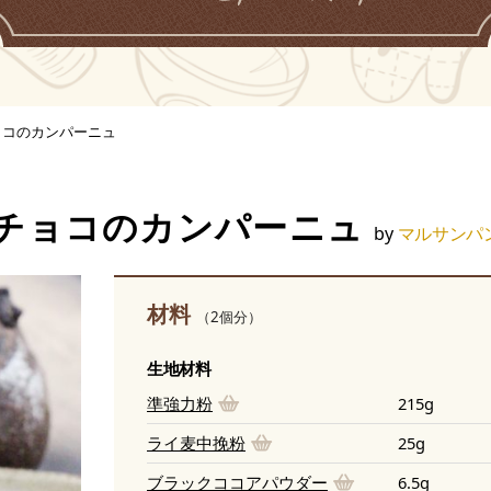
ョコのカンパーニュ
チョコのカンパーニュ
by
マルサンパ
材料
（2個分）
生地材料
準強力粉
215g
ライ麦中挽粉
25g
ブラックココアパウダー
6.5g