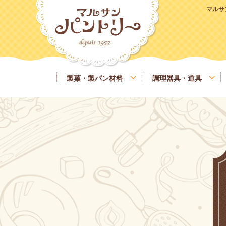
マルサ
製菓・製パン材料
調理器具・道具
粉類
基本の道具
ラッピング、包材
マルサンパントリーオリジナル食材
季節商品
送料無料商品
実店舗情報
レシピ
糖類
製菓・製パン用の焼き型、器具
業務用サイズ
バター、油脂、乳製品、卵
マルサンパン
イースト、酵母、発酵
洋酒
凝固剤
瀬戸内ご当地商品
マルサンパントリーオリジナル