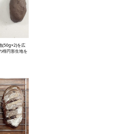
50g×2)を広
の楕円形生地を