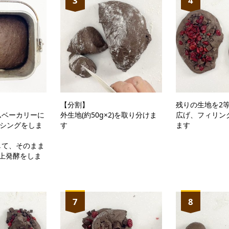
3
4
【分割】
残りの生地を2
ムベーカリーに
外生地(約50g×2)を取り分けま
広げ、フィリン
キシングをしま
す
ます
して、そのまま
上発酵をしま
7
8