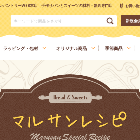
ンパントリーWEB本店 手作りパンとスイーツの材料・器具専門店
お買い物
新規会
ラッピング・包材
オリジナル商品
季節商品
トリーオリジナル調理器具
チョコレート
ナッツ
雑穀、ごま
フルーツ
和菓子材料
色素、香料、添加物
スパイス、調味料
食材
健康を考える方へ