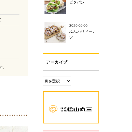
ピタパン
て
2026.05.06
ふんわりドーナ
ツ
アーカイブ
す。