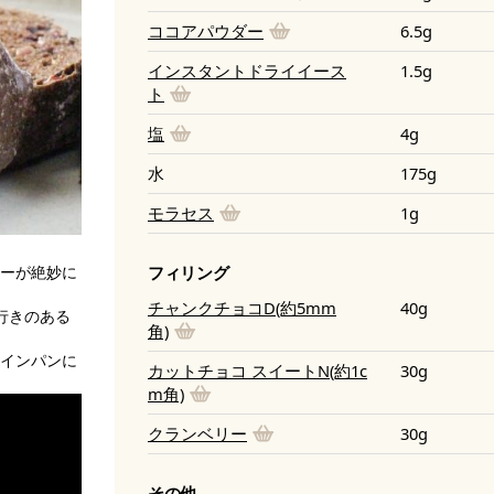
ココアパウダー
6.5g
インスタントドライイース
1.5g
ト
塩
4g
水
175g
モラセス
1g
ーが絶妙に
フィリング
チャンクチョコD(約5mm
40g
行きのある
角)
インパンに
カットチョコ スイートN(約1c
30g
m角)
クランベリー
30g
その他