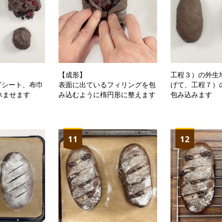
】
【成形】
工程３）の外生地(
グシート、布巾
表面に出ているフィリングを包
げて、工程７）
休ませます
み込むように楕円形に整えます
包み込みます
11
12