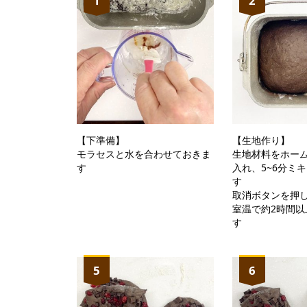
1
2
【下準備】
【生地作り】
モラセスと水を合わせておきま
生地材料をホー
す
入れ、5~6分ミ
す
取消ボタンを押
室温で約2時間以
す
5
6