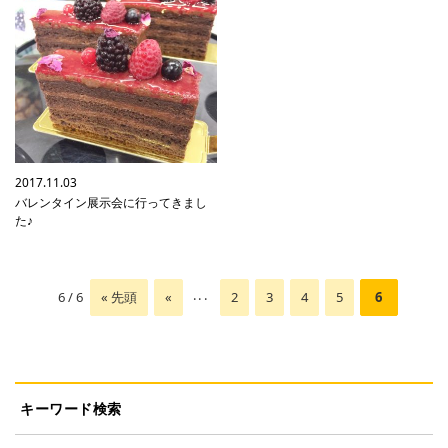
2017.11.03
バレンタイン展示会に行ってきまし
た♪
...
6 / 6
« 先頭
«
2
3
4
5
6
キーワード検索