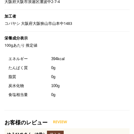
大阪府大阪市浪速区灘波中2-7-4
コバヤシ 大阪府大阪狭山市山本中1483
100gあたり 推定値
エネルギー
394kcal
たんぱく質
0g
脂質
0g
炭水化物
100g
食塩相当量
0g