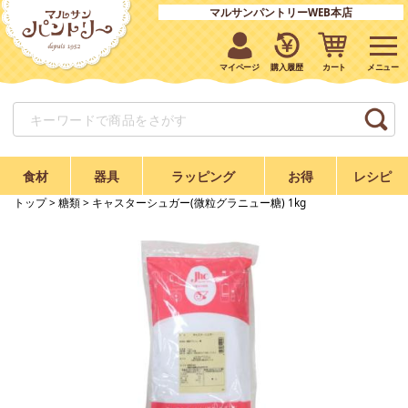
マルサンパントリーWEB本店
マイページ
購入履歴
カート
食材
器具
ラッピング
お得
レシピ
トップ
>
糖類
> キャスターシュガー(微粒グラニュー糖) 1kg