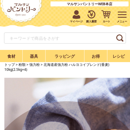
マルサンパントリーWEB本店
マイページ
購入履歴
カート
食材
器具
ラッピング
お得
レシピ
トップ
>
粉類
>
強力粉
> 北海道産強力粉 ハルヨコイブレンド(香麦)
10kg(2.5kg×4)