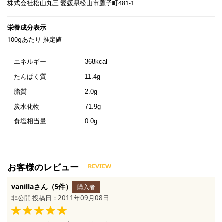
株式会社松山丸三 愛媛県松山市鷹子町481-1
100gあたり 推定値
エネルギー
368kcal
たんぱく質
11.4g
脂質
2.0g
炭水化物
71.9g
食塩相当量
0.0g
vanillaさん（5件）
購入者
非公開 投稿日：2011年09月08日