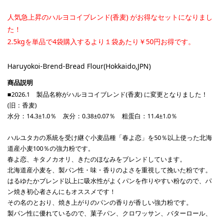
人気急上昇のハルヨコイブレンド(香麦) がお得なセットになりまし
た！
2.5kgを単品で4袋購入するより１袋あたり￥50円お得です。
Haruyokoi-Brend-Bread Flour(Hokkaido,JPN)
■2026.1 製品名称がハルヨコイブレンド(香麦) に変更となりました！
(旧：香麦)
水分：14.3±1.0％ 灰分：0.38±0.07％ 粗蛋白：11.4±1.0％
ハルユタカの系統を受け継ぐ小麦品種「春よ恋」を50％以上使った北海
道産小麦100％の強力粉です。
春よ恋、キタノカオリ、きたのほなみをブレンドしています。
北海道産小麦を、製パン性・味・香りのよさを重視して挽いた粉です。
はるゆたかブレンド以上に吸水性がよくパンを作りやすい粉なので、パ
ン焼き初心者さんにもオススメです！
その名のとおり、焼き上がりのパンの香りが香しい強力粉です。
製パン性に優れているので、菓子パン、クロワッサン、バターロール、