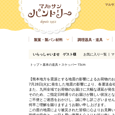
マルサ
製菓・製パン材料
調理器具・道具
お気に入り一覧
マ
いらっしゃいませ ゲスト様
粉類
基本の道具
ラッピング、包材
マルサンパントリーオリジナル食材
季節商品
送料無料商品
実店舗情報
レシピ
糖類
製菓・製パン用の焼き型、器具
業務用サイズ
バター、油脂、乳製品、卵
マルサンパン
トップ
>
基本の道具
> スケッパー 15cm
イースト、酵母、発酵
洋酒
凝固剤
瀬戸内ご当地商品
マルサンパントリーオリジナル
【熊本地方を震源とする地震の影響によるお荷物のお
7月28日(火)に発生した地震の影響により、各運送
また、九州全域でお荷物のお届けに大幅な遅延が発生
そのため、ご指定日時通りのお届けが難しい状況とな
ご不便とご迷惑をおかけし、誠に申し訳ございません
何卒ご理解を賜りますようお願い申し上げます。
この度の地震により被災された皆様に心よりお見舞い
皆様の安全と、一日も早い復興を心よりお祈り申し上