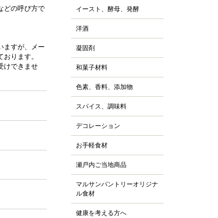
ッピング用チョコレー
すべて見る
などの呼び方で
詰
イースト、酵母、発酵
、チョコシロップ
すべて見る
ルトパウダー
ぼちゃ
ャム、スプレッド、ソ
ースト
すべて見る
の他の野菜、野菜加工
洋酒
ス
キュール類
然酵母
凍フルーツ、ピューレ
ランデー、ラム
いますが、メー
凝固剤
天
すべて見る
すべて見る
ウダー、フレーク、ペ
ております。
すべて見る
ラチン
スト
受けできませ
和菓子材料
菓子の粉
クチン
汁
らび粉
ル化剤(増粘多糖類)
色素、香料、添加物
ッセンス、香料
すべて見る
な粉、抹茶、お茶
素
すべて見る
んこ、かのこ豆
スパイス、調味料
、ペッパー
張剤（ベーキングパウ
もぎ、桜、葉類
パイス
ー類）
デコレーション
ッピング、飾り
し
品添加物
凍白玉、ぎゅうひ
ードペン、チョコペン
お手軽食材
ン用
すべて見る
すべて見る
箔、金粉
すべて見る
菓子用
パージュ
瀬戸内ご当地商品
ジャム
イシング
カフェ
マルサンパントリーオリジナ
橘
ョコプレート
ル食材
、栗、麦
すべて見る
ジパン
健康を考える方へ
すべて見る
ーパーフード
すべて見る