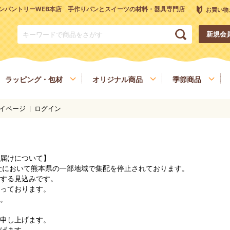
ンパントリーWEB本店 手作りパンとスイーツの材料・器具専門店
お買い物
新規会
ラッピング・包材
オリジナル商品
季節商品
イページ
ログイン
トリーオリジナル調理器具
チョコレート
ナッツ
雑穀、ごま
フルーツ
和菓子材料
色素、香料、添加物
スパイス、調味料
食材
健康を考える方へ
ヴィーガン・ベジタリアン
届けについて】
会社において熊本県の一部地域で集配を停止されております。
する見込みです。
っております。
。
申し上げます。
げます。