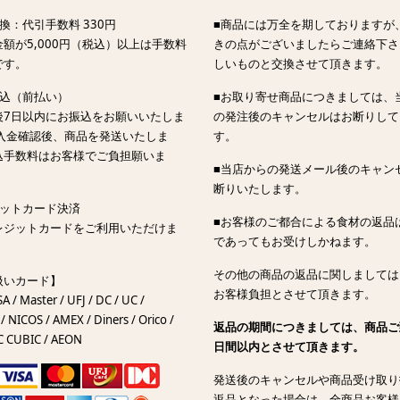
換：代引手数料 330円
■商品には万全を期しておりますが
額が5,000円（税込）以上は手数料
きの点がございましたらご連絡下さ
です。
しいものと交換させて頂きます。
振込（前払い）
■お取り寄せ商品につきましては、
後7日以内にお振込をお願いいたしま
の発注後のキャンセルはお断りして
ご入金確認後、商品を発送いたしま
す。
込手数料はお客様でご負担願いま
■当店からの発送メール後のキャン
断りいたします。
ジットカード決済
■お客様のご都合による食材の返品
レジットカードをご利用いただけま
であってもお受けしかねます。
その他の商品の返品に関しましては
扱いカード】
お客様負担とさせて頂きます。
SA / Master / UFJ / DC / UC /
/ NICOS / AMEX / Diners / Orico /
返品の期間につきましては、商品ご
C CUBIC / AEON
日間以内とさせて頂きます。
発送後のキャンセルや商品受け取り
返品となった場合は、全商品お客様