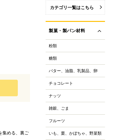
カテゴリ一覧はこちら
製菓・製パン材料
粉類
力粉
力粉を銘柄から選ぶ
糖類
い砂糖
力粉
色い砂糖
力粉
バター、油脂、乳製品、卵
ター
類加工品
粒粉
ーガリン、ショートニ
ロップ、みつ
チョコレート
ョコレートブランドか
グ
イ麦粉
選ぶ
飴、はちみつ、メープ
イル
穀粉
ナッツ
ルミ
ーベルチュールチョコ
ーズ
菓・製パン用米粉
ート
コレーション用砂糖
ーモンド
雑穀、ごま
キムミルク
ンプン
ョコチップ、カカオ製
スタチオ
すべて見る
クリーム、乳製品
、フレーバーチョコ
米粉
コナッツ
フルーツ
ライフルーツ
ョコペン
ックス粉
の他ナッツ
ミドライフルーツ
コア
を集める、裏ご
ルテン
いも、栗、かぼちゃ、野菜類
も
すべて見る
ッツ加工品
け込みフルーツ